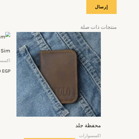
منتجات ذات صلة
 Sim
اكسسو
0
EGP
محفظة جلد
اكسسوارات