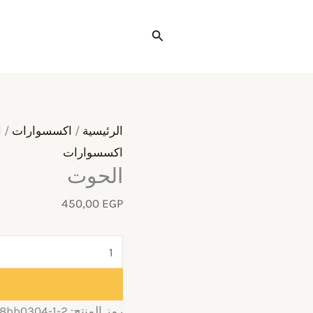
كمية
الحوت
البحث
الرئيسية
/
اكسسوارات
/ 
اكسسوارات
الحوت
450,00
EGP
رمز المنتج:
8bb0304-1-2