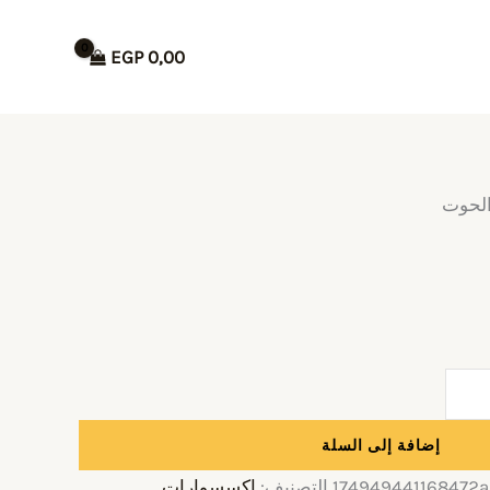
EGP
0,00
الحوت
إضافة إلى السلة
174949441168472a
التصنيف:
اكسسوارات