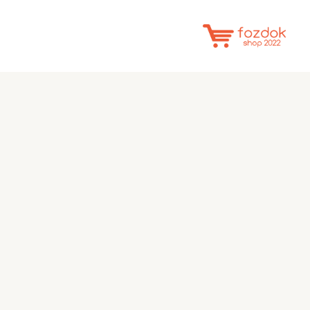
خطي
لى
لمحتوى