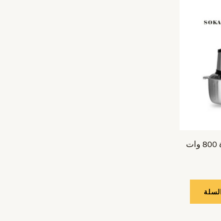
كبة لحمه ماركة سوكاني قوة 800 وات
لسلة