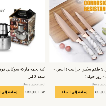
عرض 3 طقم سكين جرانيت ( ابيض –
– روز جولد )
سعة 3 لتر
Uncategorized
Uncatego
899,0
إضافة إلى السلة
EGP
1.199,00
إضافة إلى ا