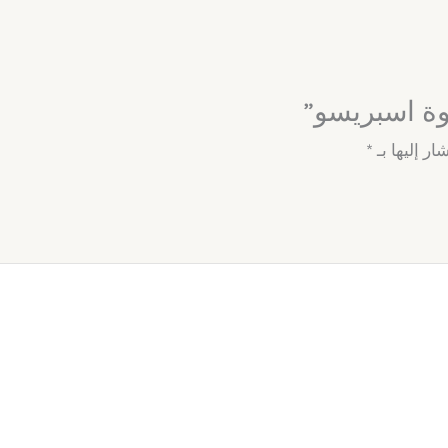
وة اسبريسو”
ار إليها بـ
*