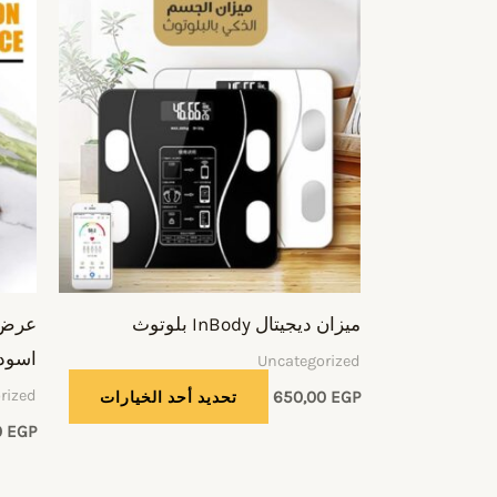
هناك
العديد
من
الأشكال
المختلفة
لهذا
المنتج.
يمكن
اختيار
الخيارات
ميزان ديجيتال InBody بلوتوث
على
اسود 
Uncategorized
صفحة
rized
EGP
650,00
تحديد أحد الخيارات
المنتج
0
EGP