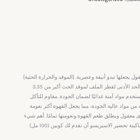
يجعلها تبدو أنيقة وعصرية. [الموقد والحرارة الحثية]
– وعاء الموكا هذا مناسب لمواقد النار والحث والفرن الكهربائي وفرن السيراميك وفرن الكحول وموقد الغاز. يجب أن يكون الحد الأدنى لقطر الملف لموقد الحث أكبر من 3.35
تخدم مواد آمنة غذائيًا لضمان الجودة. مقاوم للتآكل
ن مواد عالية الجودة، مما يجعل القهوة أكثر نعومة
ى معقول ويطلق طعم القهوة ونعومتها تمامًا. أهم شيء
هو ضمان 2 كوب / 100 مل: (كوب قهوة اسبريسو قياسي 50 مل). مع تسخين سريع ومتساوي، مصحوبة بقوة قوية، يمكن لماكينة تحضير الاسبريسو أن تقدم لك كوبين (100 مل)