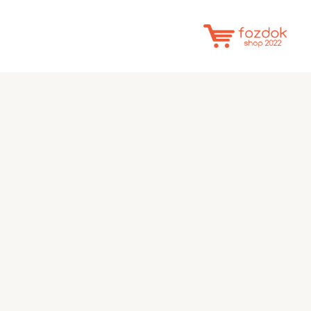
خطي
لى
لمحتوى