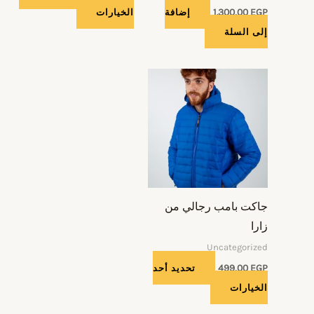
EGP
1.300,00
إضافة
الخيارات
على
إلى السلة
صفحة
المنتج
هناك
العديد
من
الأشكال
المختلفة
لهذا
المنتج.
جاكت بامب رجالي من
يمكن
زارا
اختيار
Uncategorized
الخيارات
EGP
499,00
تحديد أحد
على
الخيارات
صفحة
المنتج