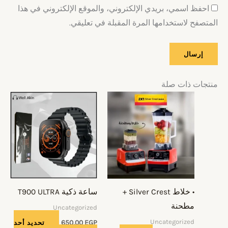
احفظ اسمي، بريدي الإلكتروني، والموقع الإلكتروني في هذا
المتصفح لاستخدامها المرة المقبلة في تعليقي.
منتجات ذات صلة
هناك
العديد
من
الأشكال
المختلفة
لهذا
المنتج.
• خلاط Silver Crest +
ساعة ذكية T900 ULTRA
يمكن
مطحنة
Uncategorized
اختيار
Uncategorized
EGP
650,00
تحديد أحد
الخيارات