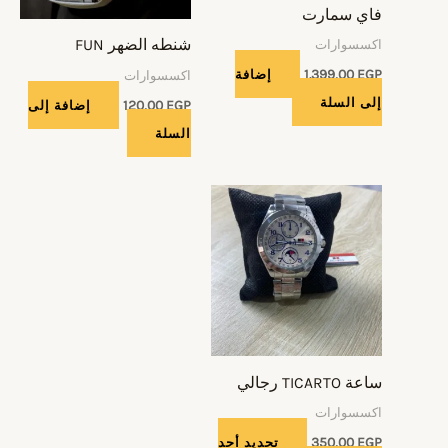
فاي سمارت
شنطه الضهر FUN
اكسسوارات
EGP
1.399,00
إضافة
اكسسوارات
إلى السلة
EGP
120,00
إضافة إلى
السلة
هناك
العديد
من
الأشكال
المختلفة
لهذا
المنتج.
ساعة TICARTO رجالي
يمكن
اكسسوارات
اختيار
EGP
350,00
تحديد أحد