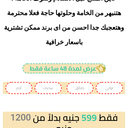
هتنبهر من الخامة وحلوتها حاجة فعلا محترمة
وهتعجبك جدا احسن من اى برند ممكن تشترية
باسعار خرافية
عرض لمدة 48 ساعة فقط
ثواني
دقائق
ساعات
أيام
فقط
599
جنيه بدلاً من
1200