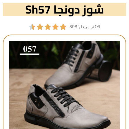
شوز دونجا Sh57





الاكثر مبيعا \ 898