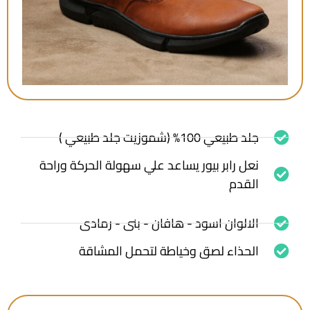
جلد طبيعي 100% (شموزيت جلد طبيعي )
نعل رابر بيور يساعد علي سهولة الحركة وراحة
القدم
الالوان اسود - هافان - بنى - رمادى
الحذاء لصق وخياطة لتحمل المشاقة