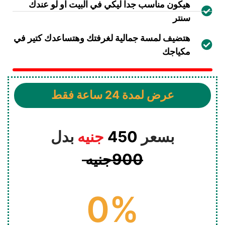
هيكون مناسب جدا ليكي في البيت او لو عندك
سنتر
هتضيف لمسة جمالية لغرفتك وهتساعدك كتير في
مكياجك
عرض لمدة 24 ساعة فقط​
بسعر
450
جنيه
بدل
900جنيه
0
%