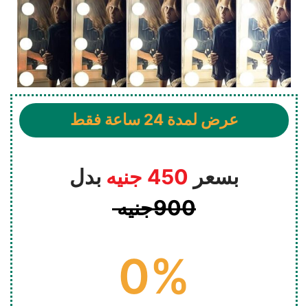
عرض لمدة 24 ساعة فقط​
بسعر
450 جنيه
بدل
900جنيه
0
%