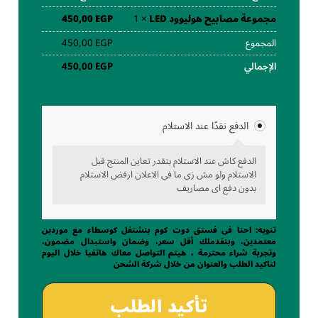
مجموعة مصابيح هوليوود LED
× 1
450,00
EGP
المجموع
EGP
450,00
الإجمالي
EGP
450,00
الدفع نقدًا عند الاستلام
الدفع كاش عند الاستلام بتقدر تعاين المنتج قبل
الاستلام ولو مش زى ما فى الاعلان ارفض الاستلام
بدون دفع اى مصاريف
تنويه: احنا فى فستق دوت كوم بنشتغل كوسطاء مع موردين
معتمدين، وبنقدملك أقل سعر، وضمان واستبدال مضمون،
وتجربة شراء محترمة ، هيتم التواصل معاك هاتفيا خلال اليوم
لتاكيد الطلب والعنوان من خلال شركة الشحن
تأكيد الطلب