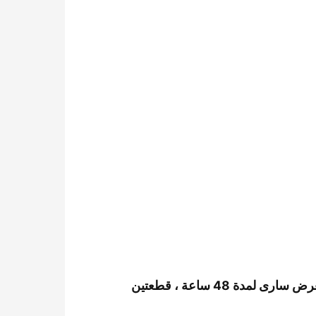
هذا المنتج مصنوع يدوياً من جلد طبيعى بقرى خالص 100% مطابق للمواصفات العالمية ، نعل ربر ، العرض سارى لمدة 48 ساعة ، قطعتين