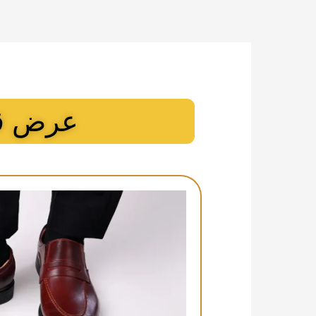
عرض قط