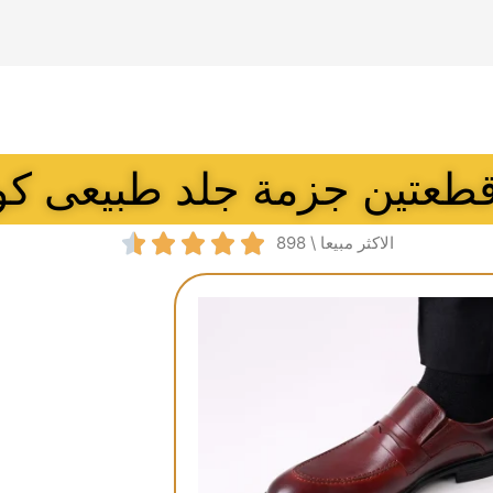
عتين جزمة جلد طبيعى كود 





الاكثر مبيعا \ 898