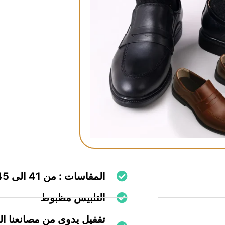
المقاسات : من 41 الى 45
التلبيس مظبوط
تقفيل يدوى من مصانعنا ا