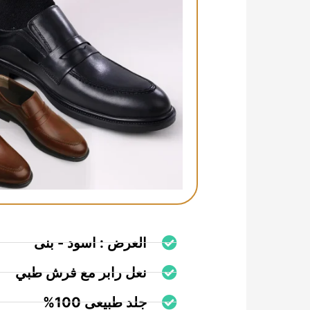
العرض : اسود - بنى
نعل رابر مع فرش طبي
جلد طبيعى 100%