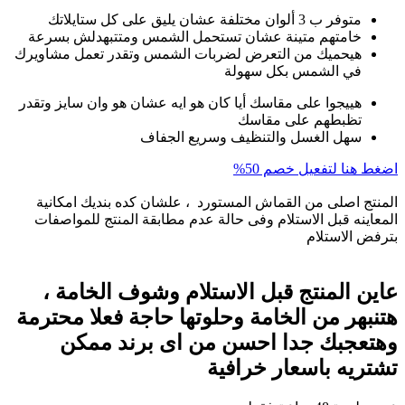
متوفر ب 3 ألوان مختلفة عشان يليق على كل ستايلاتك
خامتهم متينة عشان تستحمل الشمس ومتتبهدلش بسرعة
هيحميك من التعرض لضربات الشمس وتقدر تعمل مشاويرك
في الشمس بكل سهولة
هييجوا على مقاسك أيا كان هو ايه عشان هو وان سايز وتقدر
تظبطهم على مقاسك
سهل الغسل والتنظيف وسريع الجفاف
اضغط هنا لتفعيل خصم 50%
المنتج اصلى من القماش المستورد ، علشان كده بنديك امكانية
المعاينه قبل الاستلام وفى حالة عدم مطابقة المنتج للمواصفات
بترفض الاستلام
عاين المنتج قبل الاستلام وشوف الخامة ،
هتنبهر من الخامة وحلوتها حاجة فعلا محترمة
وهتعجبك جدا احسن من اى برند ممكن
تشتريه باسعار خرافية