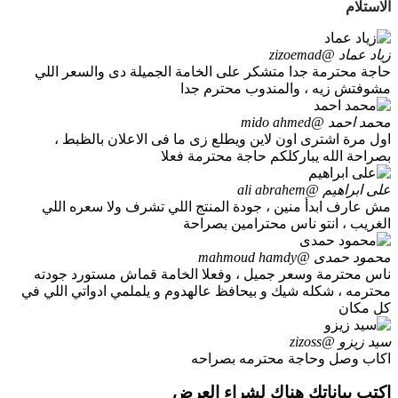
الاستلام
زياد عماد
@zizoemad
حاجة محترمة جدا متشكر على الخامة الجميلة دى والسعر اللي
مشوفتش زيه ، والمندوب محترم جدا
محمد احمد
@mido ahmed
اول مرة اشترى اون لاين ويطلع زى ما فى الاعلان بالظبط ،
بصراحة الله يباركلكم حاجة محترمة فعلا
على ابراهيم
@ali abrahem
مش عارف ابدأ منين ، جودة المنتج اللي تشرف ولا سعره اللي
الغريب ، انتو ناس محترامين بصراحة
محمود حمدى
@mahmoud hamdy
ناس محترمة وسعر جميل ، وفعلا الخامة قماش مستورد جودته
محترمه ، شكله شيك و بيحافظ عالهدوم و يلملمي ادواتي اللي في
كل مكان
سيد زيزو
@zizoss
اكاب وصل وحاجة محترمه بصراحه
اكتب بياناتك هناك لشراء العرض