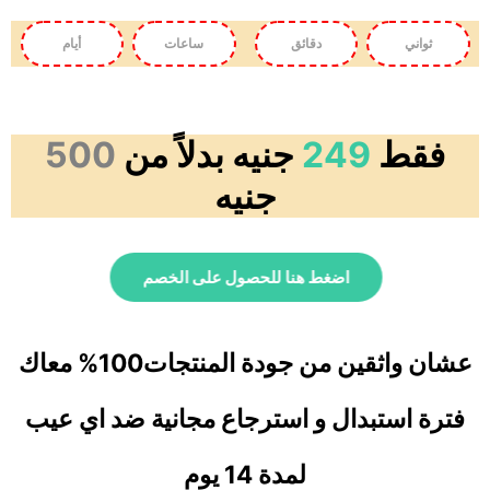
ثواني
دقائق
ساعات
أيام
فقط
249
جنيه بدلاً من
500
جنيه
اضغط هنا للحصول على الخصم
عشان واثقين من جودة المنتجات100% معاك
فترة استبدال و استرجاع مجانية ضد اي عيب
لمدة 14 يوم