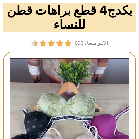
بكدج4 قطع براهات قطن
للنساء





الاكثر مبيعا \ 898