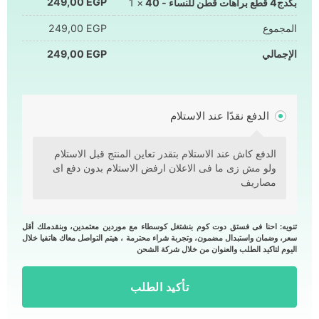
249,00
EGP
بكدج4 قطع براهات قطن للنساء - 40
× 1
المجموع
EGP
249,00
الإجمالي
EGP
249,00
الدفع نقدًا عند الاستلام
الدفع كاش عند الاستلام بتقدر تعاين المنتج قبل الاستلام
ولو مش زى ما فى الاعلان ارفض الاستلام بدون دفع اى
مصاريف
تنويه: احنا فى فستق دوت كوم بنشتغل كوسطاء مع موردين معتمدين، وبنقدملك أقل
سعر، وضمان واستبدال مضمون، وتجربة شراء محترمة ، هيتم التواصل معاك هاتفيا خلال
اليوم لتاكيد الطلب والعنوان من خلال شركة الشحن
تأكيد الطلب