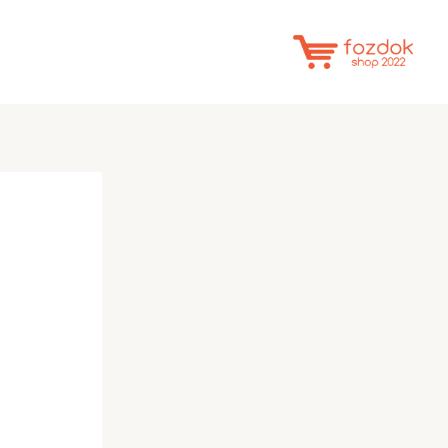
خطي
لى
لمحتوى