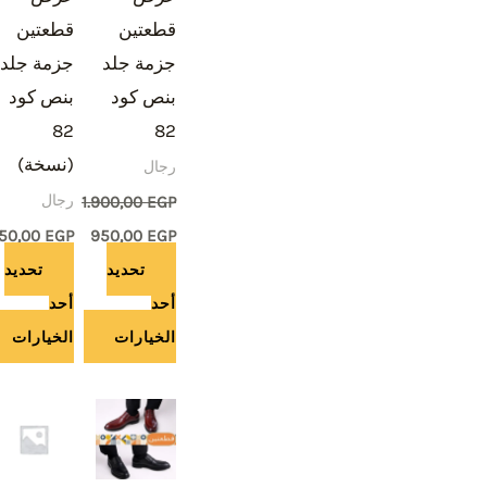
الأشكال
الأشكال
قطعتين
قطعتين
المختلفة
المختلفة
جزمة جلد
جزمة جلد
لهذا
لهذا
بنص كود
بنص كود
المنتج.
المنتج.
82
82
يمكن
يمكن
(نسخة)
رجال
اختيار
اختيار
رجال
الخيارات
الخيارات
1.900,00
EGP
على
على
50,00
EGP
950,00
EGP
صفحة
صفحة
تحديد
تحديد
المنتج
المنتج
أحد
أحد
الخيارات
الخيارات
هناك
هناك
العديد
العديد
من
من