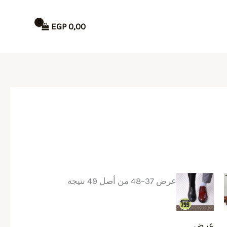
EGP
0,00
هناك
عرض 37–48 من أصل 49 نتيجة
العديد
من
عرض