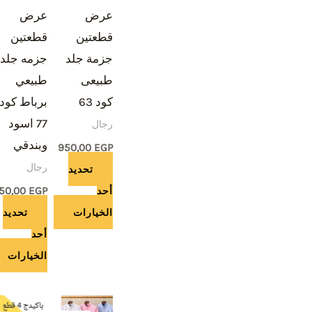
عرض
عرض
الأشكال
الأشكال
قطعتين
قطعتين
المختلفة
المختلفة
جزمة جلد
جزمه جلد
لهذا
لهذا
طبيعى
طبيعي
المنتج.
المنتج.
كود 63
برباط كود
يمكن
يمكن
77 اسود
رجال
اختيار
اختيار
وبندقي
الخيارات
الخيارات
950,00
EGP
رجال
على
على
تحديد
صفحة
صفحة
أحد
EGP
50,00
المنتج
المنتج
الخيارات
تحديد
أحد
الخيارات
نطاق
هناك
هناك