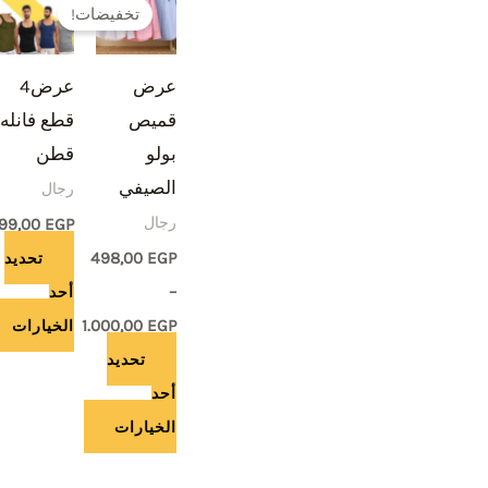
السعر:
تخفيضات!
العديد
العديد
من
من
من
خلال
عرض
عرض4
الأشكال
الأشكال
قميص
قطع فانله
المختلفة
المختلفة
بولو
قطن
لهذا
لهذا
الصيفي
رجال
المنتج.
المنتج.
رجال
يمكن
يمكن
199,00
EGP
اختيار
اختيار
EGP
498,00
تحديد
الخيارات
الخيارات
–
أحد
على
على
EGP
1.000,00
الخيارات
صفحة
صفحة
تحديد
المنتج
المنتج
أحد
الخيارات