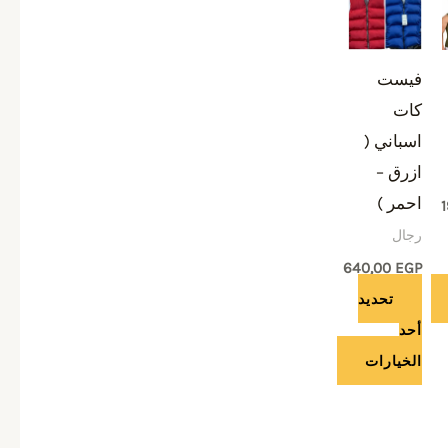
العديد
من
فيست
الأشكال
كات
المختلفة
اسباني (
لهذا
ازرق –
المنتج.
احمر )
يمكن
رجال
اختيار
الخيارات
640,00
EGP
على
تحديد
صفحة
أحد
المنتج
الخيارات