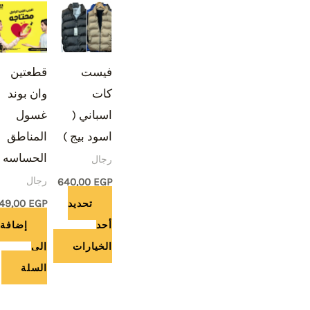
هناك
العديد
من
فيست
قطعتين
الأشكال
كات
وان بوند
المختلفة
اسباني (
غسول
لهذا
اسود بيج )
المناطق
المنتج.
الحساسه
رجال
يمكن
رجال
اختيار
640,00
EGP
الخيارات
تحديد
EGP
49,00
على
أحد
إضافة
صفحة
الخيارات
إلى
المنتج
السلة